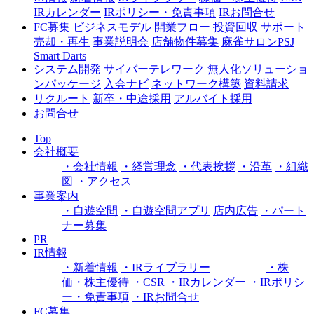
IRカレンダー
IRポリシー・免責事項
IRお問合せ
FC募集
ビジネスモデル
開業フロー
投資回収
サポート
売却・再生
事業説明会
店舗物件募集
麻雀サロンPSJ
Smart Darts
システム開発
サイバーテレワーク
無人化ソリューショ
ンパッケージ
入会ナビ
ネットワーク構築
資料請求
リクルート
新卒・中途採用
アルバイト採用
お問合せ
Top
会社概要
・会社情報
・経営理念
・代表挨拶
・沿革
・組織
図
・アクセス
事業案内
・自遊空間
・自遊空間アプリ
店内広告
・パート
ナー募集
PR
IR情報
・新着情報
・IRライブラリー
・株
価・株主優待
・CSR
・IRカレンダー
・IRポリシ
ー・免責事項
・IRお問合せ
FC募集