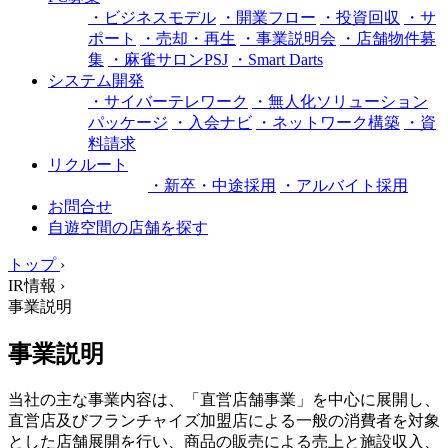
・ビジネスモデル
・開業フロー
・投資回収
・サ
ポート
・売却・再生
・事業説明会
・店舗物件募
集
・麻雀サロンPSJ
・Smart Darts
システム開発
・サイバーテレワーク
・無人化ソリューション
パッケージ
・入会ナビ
・ネットワーク構築
・資
料請求
リクルート
・新卒・中途採用
・アルバイト採用
お問合せ
自遊空間の店舗を探す
トップ
›
IR情報 ›
事業説明
事業説明
当社の主な事業内容は、「直営店舗事業」を中心に展開し、
直営店及びフランチャイズ加盟店による一般の消費者を対象
とした店舗展開を行い、商品の販売による売上と施設収入、