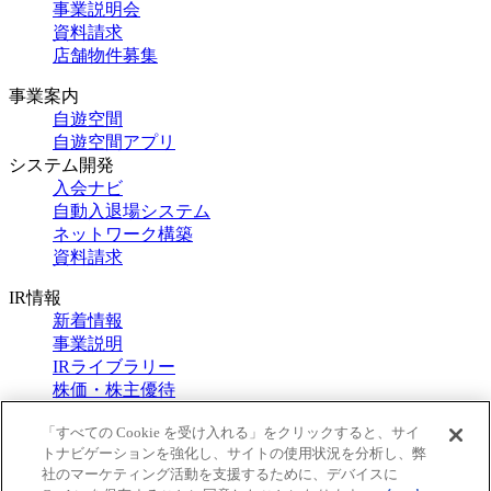
事業説明会
資料請求
店舗物件募集
事業案内
自遊空間
自遊空間アプリ
システム開発
入会ナビ
自動入退場システム
ネットワーク構築
資料請求
IR情報
新着情報
事業説明
IRライブラリー
株価・株主優待
CSR
IRカレンダー
「すべての Cookie を受け入れる」をクリックすると、サイ
トナビゲーションを強化し、サイトの使用状況を分析し、弊
IRお問合せ
社のマーケティング活動を支援するために、デバイスに
IRポリシー・免責事項