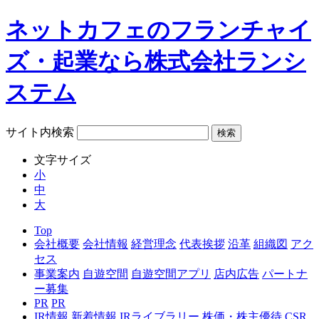
ネットカフェのフランチャイ
ズ・起業なら株式会社ランシ
ステム
サイト内検索
文字サイズ
小
中
大
Top
会社概要
会社情報
経営理念
代表挨拶
沿革
組織図
アク
セス
事業案内
自遊空間
自遊空間アプリ
店内広告
パートナ
ー募集
PR
PR
IR情報
新着情報
IRライブラリー
株価・株主優待
CSR